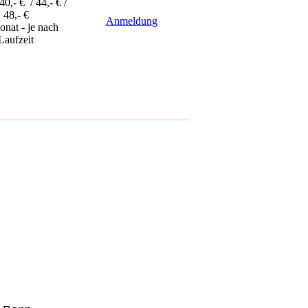
 40,- € / 44,- € /
48,- €
Anmeldung
onat - je nach
Laufzeit