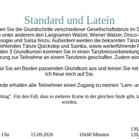
Standard und Latein
en Sie die Grundschritte verschiedener Gesellschaftstänze im S
ie unter anderem den Langsamen Walzer, Wiener Walzer, Disco
gie und Salsa hinzu. Außerdem werden die bekannten Tänze m
fehlenden Tänze Quickstep und Samba, sowie weiterführende Fe
den 3 Grundkursen kommen Sie in einen Tanzkreisvorbereitung
zung zur Teilnahme an einem Tanzkreis geschaffen. Zudem wird 
für Sie am Besten passenden Grundkurs aus und lernen Sie mit 
Ich freue mich auf Sie.
tunde erhalten alle Teilnehmer einen Zugang zu meinen "Lern- 
eitrag". Für den Fall, dass es mehrere Kurse in der gleichen Stufe gibt,
werden.
130,
5 Uhr
15.09.2026
10x60 Minuten
120,